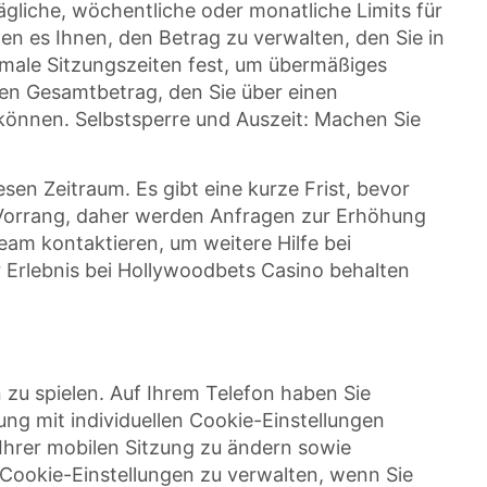
tägliche, wöchentliche oder monatliche Limits für
en es Ihnen, den Betrag zu verwalten, den Sie in
imale Sitzungszeiten fest, um übermäßiges
den Gesamtbetrag, den Sie über einen
n können. Selbstsperre und Auszeit: Machen Sie
sen Zeitraum. Es gibt eine kurze Frist, bevor
t Vorrang, daher werden Anfragen zur Erhöhung
eam kontaktieren, um weitere Hilfe bei
hr Erlebnis bei Hollywoodbets Casino behalten
 zu spielen. Auf Ihrem Telefon haben Sie
ung mit individuellen Cookie-Einstellungen
Ihrer mobilen Sitzung zu ändern sowie
e Cookie-Einstellungen zu verwalten, wenn Sie