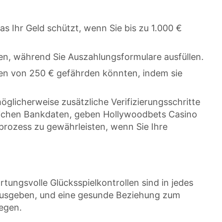
s Ihr Geld schützt, wenn Sie bis zu 1.000 €
en, während Sie Auszahlungsformulare ausfüllen.
en von 250 € gefährden könnten, indem sie
öglicherweise zusätzliche Verifizierungsschritte
nlichen Bankdaten, geben Hollywoodbets Casino
prozess zu gewährleisten, wenn Sie Ihre
tungsvolle Glücksspielkontrollen sind in jedes
ie ausgeben, und eine gesunde Beziehung zum
legen.