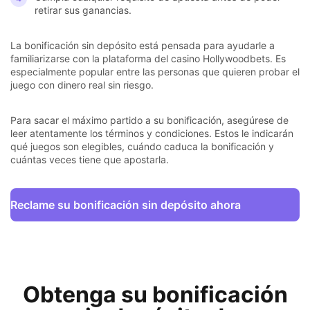
retirar sus ganancias.
La bonificación sin depósito está pensada para ayudarle a
familiarizarse con la plataforma del casino Hollywoodbets. Es
especialmente popular entre las personas que quieren probar el
juego con dinero real sin riesgo.
Para sacar el máximo partido a su bonificación, asegúrese de
leer atentamente los términos y condiciones. Estos le indicarán
qué juegos son elegibles, cuándo caduca la bonificación y
cuántas veces tiene que apostarla.
Reclame su bonificación sin depósito ahora
Obtenga su bonificación