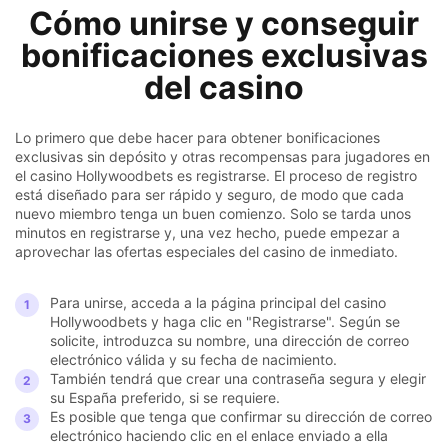
Cómo unirse y conseguir
bonificaciones exclusivas
del casino
Lo primero que debe hacer para obtener bonificaciones
exclusivas sin depósito y otras recompensas para jugadores en
el casino Hollywoodbets es registrarse. El proceso de registro
está diseñado para ser rápido y seguro, de modo que cada
nuevo miembro tenga un buen comienzo. Solo se tarda unos
minutos en registrarse y, una vez hecho, puede empezar a
aprovechar las ofertas especiales del casino de inmediato.
Para unirse, acceda a la página principal del casino
Hollywoodbets y haga clic en "Registrarse". Según se
solicite, introduzca su nombre, una dirección de correo
electrónico válida y su fecha de nacimiento.
También tendrá que crear una contraseña segura y elegir
su España preferido, si se requiere.
Es posible que tenga que confirmar su dirección de correo
electrónico haciendo clic en el enlace enviado a ella