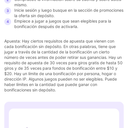
mismo.
Inicie sesión y luego busque en la sección de promociones
la oferta sin depósito.
Empiece a jugar a juegos que sean elegibles para la
bonificación después de activarla.
Apuesta: Hay ciertos requisitos de apuesta que vienen con
cada bonificación sin depósito. En otras palabras, tiene que
jugar a través de la cantidad de la bonificación un cierto
número de veces antes de poder retirar sus ganancias. Hay un
requisito de apuesta de 30 veces para giros gratis de hasta 50
giros y de 35 veces para fondos de bonificación entre $10 y
$20. Hay un límite de una bonificación por persona, hogar o
dirección IP. Algunos juegos pueden no ser elegibles. Puede
haber límites en la cantidad que puede ganar con
bonificaciones sin depósito.