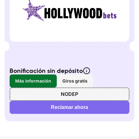
Bonificación sin depósito
Más información
Giros gratis
NODEP
Reclamar ahora