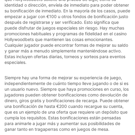
identidad o dirección, envíela de inmediato para poder obtener
su bonificación de inmediato. En la mayoría de los casos, puede
empezar a jugar con €100 u otros fondos de bonificación justo
después de registrarse y ser verificado. Esto significa que
puede disfrutar de juegos especiales sin riesgo. Hay muchas
promociones habituales y programas de fidelidad en el casino
Hollywoodbets que mantienen las cosas emocionantes.
Cualquier jugador puede encontrar formas de mejorar su saldo
y ganar más a menudo simplemente manteniéndose activo.
Estas incluyen ofertas diarias, torneos y sorteos para eventos
especiales.
Siempre hay una forma de mejorar su experiencia de juego,
independientemente de cuánto tiempo lleve jugando o de si es
un usuario nuevo. Siempre que haya promociones en curso, los
jugadores pueden obtener bonificaciones como devolución de
dinero, giros gratis y bonificaciones de recarga. Puede obtener
una bonificación de hasta €200 cuando recargue su cuenta,
que es un ejemplo de una oferta que requiere un depósito que
cumpla los requisitos. Estas bonificaciones están pensadas
para animarle a jugar más y aumentar sus posibilidades de
ganar tanto en tragaperras como en juegos de mesa.