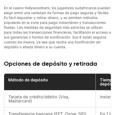
En el casino Hollywoodbets, los jugadores sudafricanos pueden
elegir entre una variedad de formas de pago seguras y fáciles.
Es fácil depositar y retirar dinero, y se admiten métodos
populares en la zona para juego instantáneo y transacciones
fluidas. Las medidas de seguridad más estrictas se utilizan
para todas las transacciones financieras, facilitando el acceso a
sus ganancias o fondos de bonificación. Sus € están seguros
cuando los mueve, ya sea que reciba una bonificación sin
depósito o añada dinero a su cuenta.
Opciones de depósito y retirada
Método de depósito
Tiempo
depósi
Tarjeta de crédito/débito (Visa,
Instant
Mastercard)
Transferencia bancaria (EFT, Ozow, SID)
En 1 ho