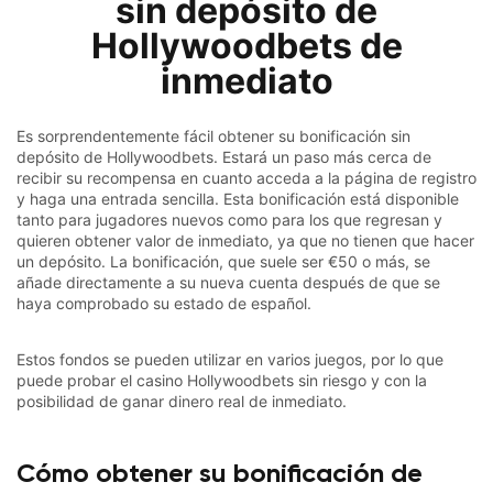
sin depósito de
Hollywoodbets de
inmediato
Es sorprendentemente fácil obtener su bonificación sin
depósito de Hollywoodbets. Estará un paso más cerca de
recibir su recompensa en cuanto acceda a la página de registro
y haga una entrada sencilla. Esta bonificación está disponible
tanto para jugadores nuevos como para los que regresan y
quieren obtener valor de inmediato, ya que no tienen que hacer
un depósito. La bonificación, que suele ser €50 o más, se
añade directamente a su nueva cuenta después de que se
haya comprobado su estado de español.
Estos fondos se pueden utilizar en varios juegos, por lo que
puede probar el casino Hollywoodbets sin riesgo y con la
posibilidad de ganar dinero real de inmediato.
Cómo obtener su bonificación de