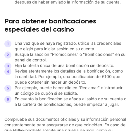
después de haber enviado la información de su cuenta.
Para obtener bonificaciones
especiales del casino
Una vez que se haya registrado, utilice las credenciales
que eligió para iniciar sesión en su cuenta.
Busque la sección "Promociones" o "Bonificaciones" en su
panel de control.
Elija la oferta única de una bonificación sin depósito.
Revise atentamente los detalles de la bonificación, como
la cantidad. Por ejemplo, una bonificación de €100 que
puede obtener sin hacer un depósito.
Por ejemplo, puede hacer clic en "Reclamar" o introducir
un código de cupón si se solicita.
En cuanto la bonificación se añada al saldo de su cuenta o
a la cartera de bonificaciones, puede empezar a jugar.
Compruebe sus documentos oficiales y su información personal
constantemente para asegurarse de que coinciden. En caso de
que Hollywoodbets solicite una prueba de algo, como su