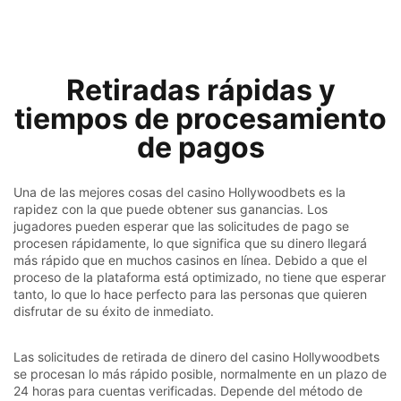
Retiradas rápidas y
tiempos de procesamiento
de pagos
Una de las mejores cosas del casino Hollywoodbets es la
rapidez con la que puede obtener sus ganancias. Los
jugadores pueden esperar que las solicitudes de pago se
procesen rápidamente, lo que significa que su dinero llegará
más rápido que en muchos casinos en línea. Debido a que el
proceso de la plataforma está optimizado, no tiene que esperar
tanto, lo que lo hace perfecto para las personas que quieren
disfrutar de su éxito de inmediato.
Las solicitudes de retirada de dinero del casino Hollywoodbets
se procesan lo más rápido posible, normalmente en un plazo de
24 horas para cuentas verificadas. Depende del método de