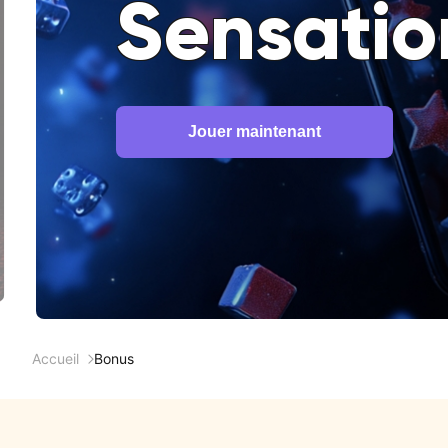
Sensatio
Jouer maintenant
Accueil
Bonus