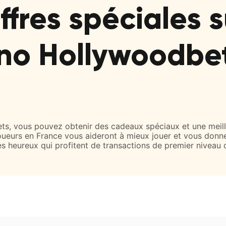
fres spéciales s
ino Hollywoodbe
ts, vous pouvez obtenir des cadeaux spéciaux et une meill
joueurs en France vous aideront à mieux jouer et vous donn
s heureux qui profitent de transactions de premier niveau 