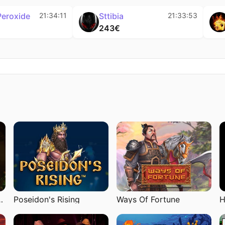
ets
21:34:17
Captain Peroxide
21:34:11
 des bonus
354€
ent obtenir différents bonus au casino Hollywoodbets
ragmatic Play)
Poseidon's Rising
Ways Of Fortune