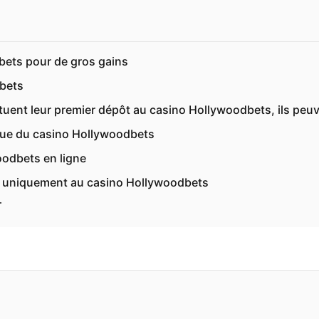
bets pour de gros gains
bets
tuent leur premier dépôt au casino Hollywoodbets, ils peu
nue du casino Hollywoodbets
odbets en ligne
es uniquement au casino Hollywoodbets
ives
onus
ets
 casino Hollywoodbets
délais d'encaissement