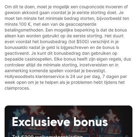
Om dit te doen, moet je mogelijk een couponcode invoeren of
gewoon akkoord gaan voordat je je eerste storting doet. Je
moet ten minste het minimale bedrag storten, bijvoorbeeld ten
minste 100 €, met een van de geaccepteerde
betalingsmethoden. Een mogelijke beperking is dat de bonus
alleen kan worden gebruikt op de eerste storting. Het duurt
even voordat het bonusbedrag (tot $500) verschijnt in je
bonussaldo nadat je geld is bijgeschreven en de bonus is
geactiveerd. Je kunt dit bonusbedrag dan gebruiken op
bepaalde casinospellen. Elke bonus heeft zijn eigen regels, dus
controleer altijd de minimale storting, inzetvereisten en in
aanmerking komende spellen voordat je bevestigt.
Hollywoodbets klantenservice is 24 uur per dag, 7 dagen per
week open om je te helpen als je problemen hebt tijdens het
claimproces.
Exclusieve bonus
Tot €200 welkomstaanbieding