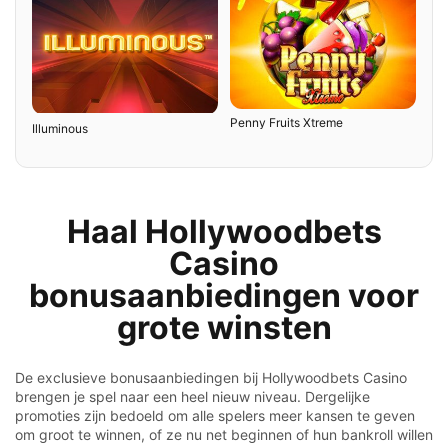
Penny Fruits Xtreme
Illuminous
Haal Hollywoodbets
Casino
bonusaanbiedingen voor
grote winsten
De exclusieve bonusaanbiedingen bij Hollywoodbets Casino
brengen je spel naar een heel nieuw niveau. Dergelijke
promoties zijn bedoeld om alle spelers meer kansen te geven
om groot te winnen, of ze nu net beginnen of hun bankroll willen