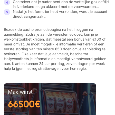
Controleer dat je ouder bent dan de wettelijke gokleeftijd
in Nederland en ga akkoord met de voorwaarden...
Nadat je het formulier hebt verzonden, wordt je account
direct aangemaakt.
Bezoek de casino promotiepagina na het inloggen na
aanmelding. Zodra je aan de vereisten voldoet, kun je je
welkomstpakket krijgen, dat meestal een bonus van €100 of
meer omvat. Je moet mogelijk je informatie verifiëren of een
eerste storting van ten minste €50 doen om je aanbieding te
activeren. Elke keer dat je je aanmeldt, beschermt
Hollywoodbets je informatie en moedigt verantwoord gokken
aan. Klanten kunnen 24 uur per dag, zeven dagen per week
hulp krijgen met registratievragen voor hun regio.
Max winst
66500€