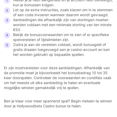
kun je bonussen krijgen.
Let op de extra instructies, zoals kiezen om in te stemmen
of een code invoeren wanneer daarom wordt gevraagd.
Aanbiedingen die afhankelijk zijn van stortingen moeten
worden voldaan met een minimale storting van ten minste
€50.
Bekijk de bonusvoorwaarden om te zien of er specifieke
spelvereisten of tijdslimieten zijn.
Zodra je aan de vereisten voldoet, wordt bonusgeld of
gratis draaien toegevoegd aan je casino-account en kan
het worden gebruikt op bepaalde spellen.
Er zijn inzetvereisten voor deze aanbiedingen. Afhankelijk van
de promotie moet je bijvoorbeeld het bonusbedrag 10 tot 35
keer doorspelen. Controleer de voorwaarden en condities vaak
om het meeste uit elke aanbieding te halen en eventuele
mogelijke winsten gemakkelijk vrij te spelen.
Ben je klaar voor meer spannend spel? Begin meteen te winnen
door je Hollywoodbets Casino bonus te halen.