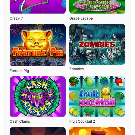
Crazy 7
Grape Escape
Zombies
Fortune Pig
Cash Clams
Fruit Cocktail 2