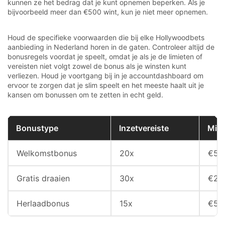
kunnen ze het bedrag dat je kunt opnemen beperken. Als je
bijvoorbeeld meer dan €500 wint, kun je niet meer opnemen.
Houd de specifieke voorwaarden die bij elke Hollywoodbets
aanbieding in Nederland horen in de gaten. Controleer altijd de
bonusregels voordat je speelt, omdat je als je de limieten of
vereisten niet volgt zowel de bonus als je winsten kunt
verliezen. Houd je voortgang bij in je accountdashboard om
ervoor te zorgen dat je slim speelt en het meeste haalt uit je
kansen om bonussen om te zetten in echt geld.
Bonustype
Inzetvereiste
Mini
Welkomstbonus
20x
€50
Gratis draaien
30x
€20
Herlaadbonus
15x
€50