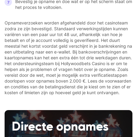
Bevestig je opname en doe wat er op het scherm staat om
het proces te voltooien.
Opnameverzoeken worden afgehandeld door het casinoteam
zodra ze zijn bevestigd. Standaard verwerkingstijden kunnen
variëren van een paar uur tot 48 uur, afhankelijk van hoe je
betaalt en of je account volledig is geverifieerd. Het duurt
meestal het kortst voordat geld verschijnt in je bankrekening na
een uitbetaling naar een e-wallet. Bij bankoverschrijvingen en
kaartopnames kan het een extra één tot drie werkdagen duren.
Het ondersteuningsteam bij Hollywoodbets Casino is er om te
helpen als je problemen of vragen hebt over je opname. Zoals
vereist door de wet, moet je mogelijk extra verificatiestappen
doorlopen voor opnames boven 2.000 €. Lees de voorwaarden
en condities van de betalingsdienst die je kiest om te zien of er
kosten of limieten zijn op hoeveel geld je kunt ontvangen.
Directe opnames