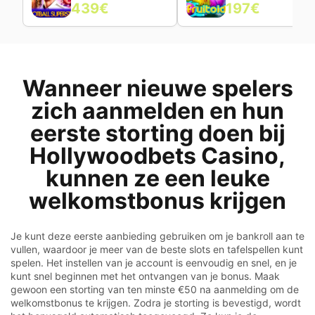
439€
197€
Wanneer nieuwe spelers
zich aanmelden en hun
eerste storting doen bij
Hollywoodbets Casino,
kunnen ze een leuke
welkomstbonus krijgen
Je kunt deze eerste aanbieding gebruiken om je bankroll aan te
vullen, waardoor je meer van de beste slots en tafelspellen kunt
spelen. Het instellen van je account is eenvoudig en snel, en je
kunt snel beginnen met het ontvangen van je bonus. Maak
gewoon een storting van ten minste €50 na aanmelding om de
welkomstbonus te krijgen. Zodra je storting is bevestigd, wordt