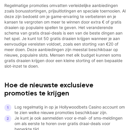
Regelmatige promoties omvatten verleidelijke aanbiedingen
zoals bonusstortingen, prijsuitlotingen en speciale toernooien. Al
deze zijn bedoeld om je game-ervaring te verbeteren en je
kansen te vergroten om meer te winnen door extra € of gratis
draaien op populaire spellen te geven. Het veranderende
schema van gratis draai-deals is een van de beste dingen aan
het spel. Je kunt tot 50 gratis draaien krijgen wanneer je aan
eenvoudige vereisten voldoet, zoals een storting van €20 of
meer doen. Deze aanbiedingen zijn meestal beschikbaar op
nieuwe, populaire slots. Mensen met elk budget kunnen soms
gratis draaien krijgen door een kleine storting of een bepaalde
slot-inzet te doen.
Hoe de nieuwste exclusieve
promoties te krijgen
Log regelmatig in op je Hollywoodbets Casino account om
te zien welke nieuwe promoties beschikbaar zijn.
Je kunt je ook aanmelden voor e-mail- of sms-meldingen
om als eerste te horen over gratis draai-deals voor
beperkte tijd.