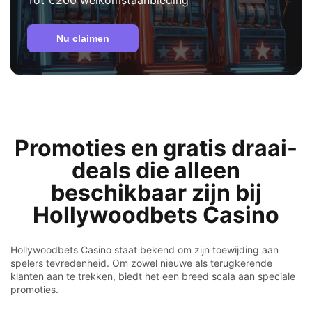
Nu claimen
Promoties en gratis draai-
deals die alleen
beschikbaar zijn bij
Hollywoodbets Casino
Hollywoodbets Casino staat bekend om zijn toewijding aan
spelers tevredenheid. Om zowel nieuwe als terugkerende
klanten aan te trekken, biedt het een breed scala aan speciale
promoties.