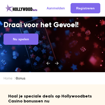
Aanmelden
Registreren
Draai voor het Gevoel!
Nu spelen
Home
Bonus
Haal je speciale deals op Hollywoodbets
Casino bonussen nu