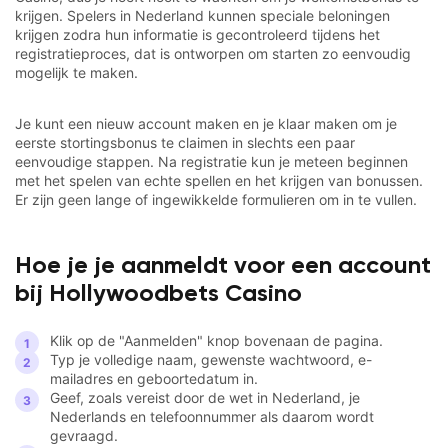
krijgen. Spelers in Nederland kunnen speciale beloningen
krijgen zodra hun informatie is gecontroleerd tijdens het
registratieproces, dat is ontworpen om starten zo eenvoudig
mogelijk te maken.
Je kunt een nieuw account maken en je klaar maken om je
eerste stortingsbonus te claimen in slechts een paar
eenvoudige stappen. Na registratie kun je meteen beginnen
met het spelen van echte spellen en het krijgen van bonussen.
Er zijn geen lange of ingewikkelde formulieren om in te vullen.
Hoe je je aanmeldt voor een account
bij Hollywoodbets Casino
Klik op de "Aanmelden" knop bovenaan de pagina.
Typ je volledige naam, gewenste wachtwoord, e-
mailadres en geboortedatum in.
Geef, zoals vereist door de wet in Nederland, je
Nederlands en telefoonnummer als daarom wordt
gevraagd.