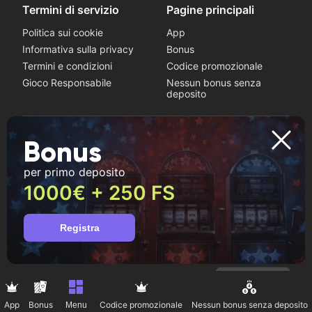
Termini di servizio
Pagine principali
Politica sui cookie
App
Informativa sulla privacy
Bonus
Termini e condizioni
Codice promozionale
Gioco Responsabile
Nessun bonus senza
deposito
Gioca sul sicuro
Bonus
Se noti sintomi di dipendenza dal gioco d'azzardo, chiedi
per primo deposito
aiuto a un professionista. Questo sito web è destinato agli
utenti di età pari o superiore a 18 anni.
1000€ + 250 FS
Registra
All Rights Reserved.
App
Bonus
Codice promozionale
Nessun bonus senza deposito
Menu