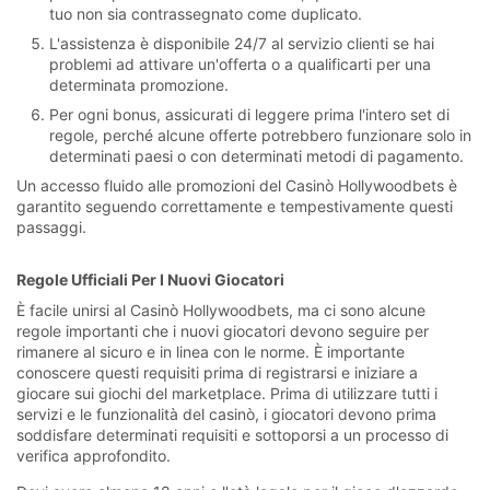
tuo non sia contrassegnato come duplicato.
L'assistenza è disponibile 24/7 al servizio clienti se hai
problemi ad attivare un'offerta o a qualificarti per una
determinata promozione.
Per ogni bonus, assicurati di leggere prima l'intero set di
regole, perché alcune offerte potrebbero funzionare solo in
determinati paesi o con determinati metodi di pagamento.
Un accesso fluido alle promozioni del Casinò Hollywoodbets è
garantito seguendo correttamente e tempestivamente questi
passaggi.
Regole Ufficiali Per I Nuovi Giocatori
È facile unirsi al Casinò Hollywoodbets, ma ci sono alcune
regole importanti che i nuovi giocatori devono seguire per
rimanere al sicuro e in linea con le norme. È importante
conoscere questi requisiti prima di registrarsi e iniziare a
giocare sui giochi del marketplace. Prima di utilizzare tutti i
servizi e le funzionalità del casinò, i giocatori devono prima
soddisfare determinati requisiti e sottoporsi a un processo di
verifica approfondito.