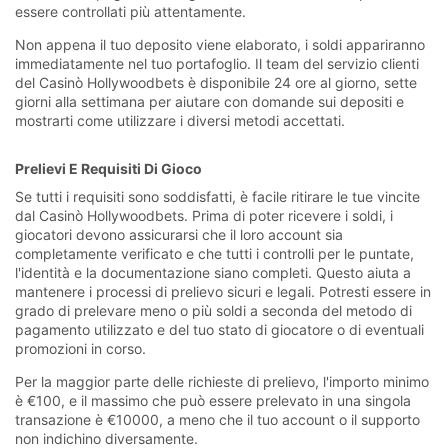
essere controllati più attentamente.
Non appena il tuo deposito viene elaborato, i soldi appariranno
immediatamente nel tuo portafoglio. Il team del servizio clienti
del Casinò Hollywoodbets è disponibile 24 ore al giorno, sette
giorni alla settimana per aiutare con domande sui depositi e
mostrarti come utilizzare i diversi metodi accettati.
Prelievi E Requisiti Di Gioco
Se tutti i requisiti sono soddisfatti, è facile ritirare le tue vincite
dal Casinò Hollywoodbets. Prima di poter ricevere i soldi, i
giocatori devono assicurarsi che il loro account sia
completamente verificato e che tutti i controlli per le puntate,
l'identità e la documentazione siano completi. Questo aiuta a
mantenere i processi di prelievo sicuri e legali. Potresti essere in
grado di prelevare meno o più soldi a seconda del metodo di
pagamento utilizzato e del tuo stato di giocatore o di eventuali
promozioni in corso.
Per la maggior parte delle richieste di prelievo, l'importo minimo
è €100, e il massimo che può essere prelevato in una singola
transazione è €10000, a meno che il tuo account o il supporto
non indichino diversamente.