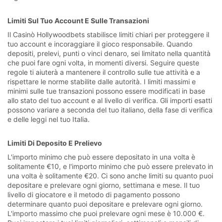
Limiti Sul Tuo Account E Sulle Transazioni
Il Casinò Hollywoodbets stabilisce limiti chiari per proteggere il
tuo account e incoraggiare il gioco responsabile. Quando
depositi, prelevi, punti o vinci denaro, sei limitato nella quantità
che puoi fare ogni volta, in momenti diversi. Seguire queste
regole ti aiuterà a mantenere il controllo sulle tue attività e a
rispettare le norme stabilite dalle autorità. I limiti massimi e
minimi sulle tue transazioni possono essere modificati in base
allo stato del tuo account e al livello di verifica. Gli importi esatti
possono variare a seconda del tuo italiano, della fase di verifica
e delle leggi nel tuo Italia.
Limiti Di Deposito E Prelievo
L'importo minimo che può essere depositato in una volta è
solitamente €10, e l'importo minimo che può essere prelevato in
una volta è solitamente €20. Ci sono anche limiti su quanto puoi
depositare e prelevare ogni giorno, settimana e mese. Il tuo
livello di giocatore e il metodo di pagamento possono
determinare quanto puoi depositare e prelevare ogni giorno.
L'importo massimo che puoi prelevare ogni mese è 10.000 €.