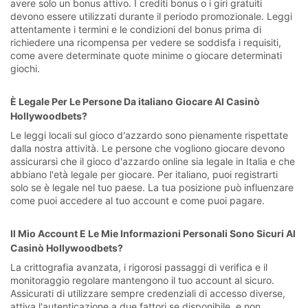
avere solo un bonus attivo. I crediti bonus o i giri gratuiti
devono essere utilizzati durante il periodo promozionale. Leggi
attentamente i termini e le condizioni del bonus prima di
richiedere una ricompensa per vedere se soddisfa i requisiti,
come avere determinate quote minime o giocare determinati
giochi.
È Legale Per Le Persone Da italiano Giocare Al Casinò
Hollywoodbets?
Le leggi locali sul gioco d'azzardo sono pienamente rispettate
dalla nostra attività. Le persone che vogliono giocare devono
assicurarsi che il gioco d'azzardo online sia legale in Italia e che
abbiano l'età legale per giocare. Per italiano, puoi registrarti
solo se è legale nel tuo paese. La tua posizione può influenzare
come puoi accedere al tuo account e come puoi pagare.
Il Mio Account E Le Mie Informazioni Personali Sono Sicuri Al
Casinò Hollywoodbets?
La crittografia avanzata, i rigorosi passaggi di verifica e il
monitoraggio regolare mantengono il tuo account al sicuro.
Assicurati di utilizzare sempre credenziali di accesso diverse,
attiva l'autenticazione a due fattori se disponibile, e non