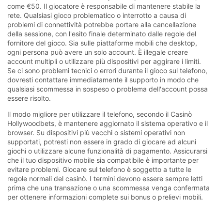
come €50. Il giocatore è responsabile di mantenere stabile la
rete. Qualsiasi gioco problematico o interrotto a causa di
problemi di connettività potrebbe portare alla cancellazione
della sessione, con l'esito finale determinato dalle regole del
fornitore del gioco. Sia sulle piattaforme mobili che desktop,
ogni persona può avere un solo account. È illegale creare
account multipli o utilizzare più dispositivi per aggirare i limiti.
Se ci sono problemi tecnici o errori durante il gioco sul telefono,
dovresti contattare immediatamente il supporto in modo che
qualsiasi scommessa in sospeso o problema dell'account possa
essere risolto.
Il modo migliore per utilizzare il telefono, secondo il Casinò
Hollywoodbets, è mantenere aggiornato il sistema operativo e il
browser. Su dispositivi più vecchi o sistemi operativi non
supportati, potresti non essere in grado di giocare ad alcuni
giochi o utilizzare alcune funzionalità di pagamento. Assicurarsi
che il tuo dispositivo mobile sia compatibile è importante per
evitare problemi. Giocare sul telefono è soggetto a tutte le
regole normali del casinò. I termini devono essere sempre letti
prima che una transazione o una scommessa venga confermata
per ottenere informazioni complete sui bonus o prelievi mobili.