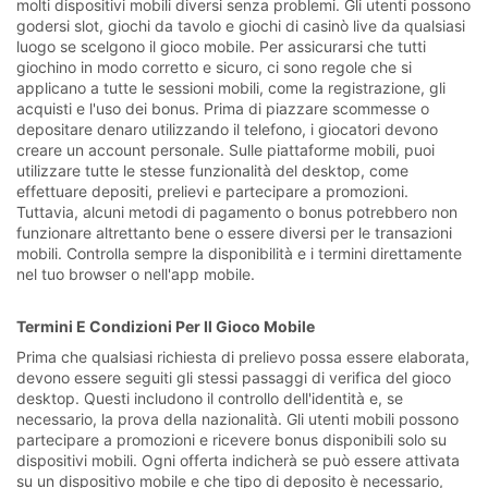
molti dispositivi mobili diversi senza problemi. Gli utenti possono
godersi slot, giochi da tavolo e giochi di casinò live da qualsiasi
luogo se scelgono il gioco mobile. Per assicurarsi che tutti
giochino in modo corretto e sicuro, ci sono regole che si
applicano a tutte le sessioni mobili, come la registrazione, gli
acquisti e l'uso dei bonus. Prima di piazzare scommesse o
depositare denaro utilizzando il telefono, i giocatori devono
creare un account personale. Sulle piattaforme mobili, puoi
utilizzare tutte le stesse funzionalità del desktop, come
effettuare depositi, prelievi e partecipare a promozioni.
Tuttavia, alcuni metodi di pagamento o bonus potrebbero non
funzionare altrettanto bene o essere diversi per le transazioni
mobili. Controlla sempre la disponibilità e i termini direttamente
nel tuo browser o nell'app mobile.
Termini E Condizioni Per Il Gioco Mobile
Prima che qualsiasi richiesta di prelievo possa essere elaborata,
devono essere seguiti gli stessi passaggi di verifica del gioco
desktop. Questi includono il controllo dell'identità e, se
necessario, la prova della nazionalità. Gli utenti mobili possono
partecipare a promozioni e ricevere bonus disponibili solo su
dispositivi mobili. Ogni offerta indicherà se può essere attivata
su un dispositivo mobile e che tipo di deposito è necessario,