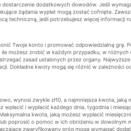
 dostarczenie dodatkowych dowodów. Jeśli wymagani
kujące żądania wypłat mogą zostać cofnięte. Zawsze
ocą techniczną, jeśli potrzebujesz więcej informacji
hronić Twoje konto i promować odpowiedzialną grę. P
, ile możesz zrobić w każdym przypadku, w różnych 
strzegać zasad ustalonych przez organy. Najwyższe i
cji. Dokładne kwoty mogą się różnić w zależności od 
owo, wynosi zwykle zł10, a najmniejsza kwota, jaką
esz wpłacić i wypłacić każdego dnia, tygodnia i mies
e. Maksymalna kwota, jaką możesz wypłacić miesięczn
t lub poprosić o pomoc w ich obniżeniu w dowolnym
rzekraczające zweryfikowany próg mogą wymagać doda