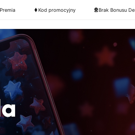
Premia
Kod promocyjny
Brak Bonusu D
la