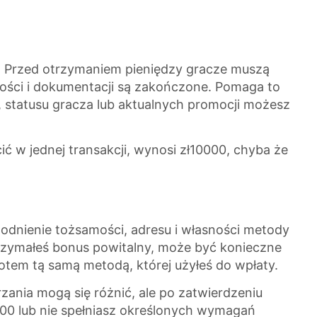
a. Przed otrzymaniem pieniędzy gracze muszą
mości i dokumentacji są zakończone. Pomaga to
 statusu gracza lub aktualnych promocji możesz
 w jednej transakcji, wynosi zł10000, chyba że
dnienie tożsamości, adresu i własności metody
trzymałeś bonus powitalny, może być konieczne
otem tą samą metodą, której użyłeś do wpłaty.
ania mogą się różnić, ale po zatwierdzeniu
000 lub nie spełniasz określonych wymagań