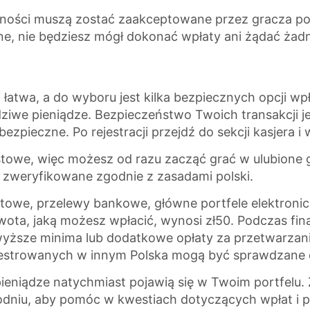
ności muszą zostać zaakceptowane przez gracza podc
e, nie będziesz mógł dokonać wpłaty ani żądać żadne
 łatwa, a do wyboru jest kilka bezpiecznych opcji w
ziwe pieniądze. Bezpieczeństwo Twoich transakcji j
bezpieczne. Po rejestracji przejdź do sekcji kasjera 
stowe, więc możesz od razu zacząć grać w ulubione 
ni zweryfikowane zgodnie z zasadami polski.
towe, przelewy bankowe, główne portfele elektronic
wota, jaką możesz wpłacić, wynosi zł50. Podczas final
wyższe minima lub dodatkowe opłaty za przetwarzan
jestrowanych w innym Polska mogą być sprawdzane d
ieniądze natychmiast pojawią się w Twoim portfelu. Z
odniu, aby pomóc w kwestiach dotyczących wpłat i 