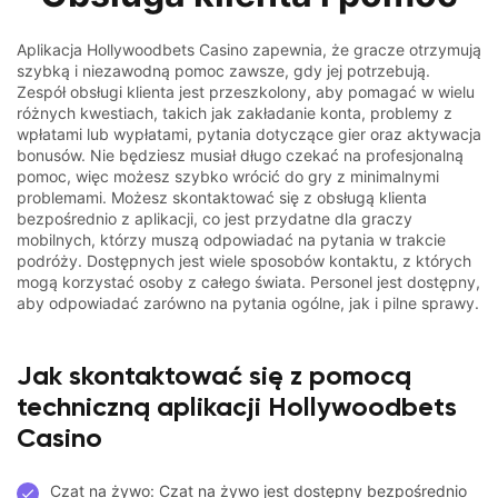
Aplikacja Hollywoodbets Casino zapewnia, że gracze otrzymują
szybką i niezawodną pomoc zawsze, gdy jej potrzebują.
Zespół obsługi klienta jest przeszkolony, aby pomagać w wielu
różnych kwestiach, takich jak zakładanie konta, problemy z
wpłatami lub wypłatami, pytania dotyczące gier oraz aktywacja
bonusów. Nie będziesz musiał długo czekać na profesjonalną
pomoc, więc możesz szybko wrócić do gry z minimalnymi
problemami. Możesz skontaktować się z obsługą klienta
bezpośrednio z aplikacji, co jest przydatne dla graczy
mobilnych, którzy muszą odpowiadać na pytania w trakcie
podróży. Dostępnych jest wiele sposobów kontaktu, z których
mogą korzystać osoby z całego świata. Personel jest dostępny,
aby odpowiadać zarówno na pytania ogólne, jak i pilne sprawy.
Jak skontaktować się z pomocą
techniczną aplikacji Hollywoodbets
Casino
Czat na żywo: Czat na żywo jest dostępny bezpośrednio