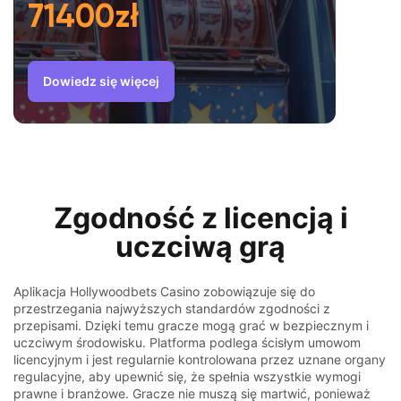
71400zł
Dowiedz się więcej
Zgodność z licencją i
uczciwą grą
Aplikacja Hollywoodbets Casino zobowiązuje się do
przestrzegania najwyższych standardów zgodności z
przepisami. Dzięki temu gracze mogą grać w bezpiecznym i
uczciwym środowisku. Platforma podlega ścisłym umowom
licencyjnym i jest regularnie kontrolowana przez uznane organy
regulacyjne, aby upewnić się, że spełnia wszystkie wymogi
prawne i branżowe. Gracze nie muszą się martwić, ponieważ