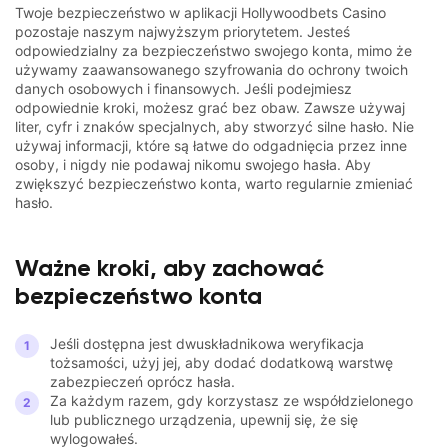
Twoje bezpieczeństwo w aplikacji Hollywoodbets Casino
pozostaje naszym najwyższym priorytetem. Jesteś
odpowiedzialny za bezpieczeństwo swojego konta, mimo że
używamy zaawansowanego szyfrowania do ochrony twoich
danych osobowych i finansowych. Jeśli podejmiesz
odpowiednie kroki, możesz grać bez obaw. Zawsze używaj
liter, cyfr i znaków specjalnych, aby stworzyć silne hasło. Nie
używaj informacji, które są łatwe do odgadnięcia przez inne
osoby, i nigdy nie podawaj nikomu swojego hasła. Aby
zwiększyć bezpieczeństwo konta, warto regularnie zmieniać
hasło.
Ważne kroki, aby zachować
bezpieczeństwo konta
Jeśli dostępna jest dwuskładnikowa weryfikacja
tożsamości, użyj jej, aby dodać dodatkową warstwę
zabezpieczeń oprócz hasła.
Za każdym razem, gdy korzystasz ze współdzielonego
lub publicznego urządzenia, upewnij się, że się
wylogowałeś.