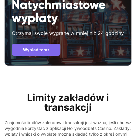
Natychmiastowe
wypłaty
Otrzymaj swoje wygrane w mniej niż 24 godziny
Wypłać teraz
Limity zakładów i
transakcji
Znajomość limitów zakładów i transakcji jest ważna, jeśli chcesz
wygodnie korzystać z aplikacji Hollywoodbets Casino. Zakłady,
wpłaty i wnioski o wypłatę można składać tylko z określonymi