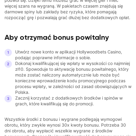
podwoi się. Dzięki temu możesz grać w więcej gier i mieć
więcej szans na wygraną. W pakietach czasem znajdują się
darmowe spiny lub zakłady bez ryzyka, które pomagają
rozpocząć grę i pozwalają grać dłużej bez dodatkowych opłat.
Aby otrzymać bonus powitalny
Utwórz nowe konto w aplikacji Hollywoodbets Casino,
podając poprawne informacje o sobie.
Dokonaj kwalifikującej się wpłaty w wysokości co najmniej
zł10. Spowoduje to aktywację bonusu powitalnego, który
może zostać naliczony automatycznie lub może być
konieczne wprowadzenie kodu promocyjnego podczas
procesu wpłaty, w zależności od zasad obowiązujących w
Polska.
Zacznij korzystać z dodatkowych środków i spinów w
grach, które kwalifikują się do promocji.
Wszystkie środki z bonusu i wygrane podlegają wymogowi
obrotu, który zwykle wynosi 30x kwoty bonusu. Potrzeba 30
dni obrotu, aby wypłacić wszelkie wygrane z środków