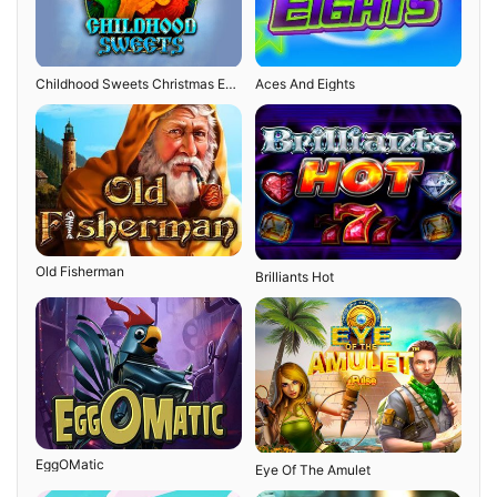
Childhood Sweets Christmas Edition
Aces And Eights
Old Fisherman
Brilliants Hot
EggOMatic
Eye Of The Amulet