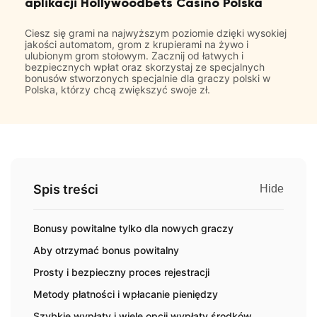
aplikacji Hollywoodbets Casino Polska
Ciesz się grami na najwyższym poziomie dzięki wysokiej
jakości automatom, grom z krupierami na żywo i
ulubionym grom stołowym. Zacznij od łatwych i
bezpiecznych wpłat oraz skorzystaj ze specjalnych
bonusów stworzonych specjalnie dla graczy polski w
Polska, którzy chcą zwiększyć swoje zł.
Spis treści
Hide
Bonusy powitalne tylko dla nowych graczy
Aby otrzymać bonus powitalny
Prosty i bezpieczny proces rejestracji
Metody płatności i wpłacanie pieniędzy
Szybkie wypłaty i wiele opcji wypłaty środków