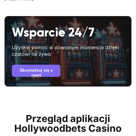
Wsparcie 24/7
Uzyskaj pomoc w dowolnym momencie dzięki
czatowi na żywo
Skontaktuj się z
nami
Przegląd aplikacji
Hollywoodbets Casino