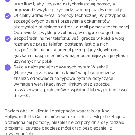
w aplikacji, aby uzyskać natychmiastową pomoc, a
odpowiedź zwykle przychodzi w mniej niż dwie minuty.
Oficjalny adres e-mail pomocy technicznej: W przypadku
szczegółowych pytań i przesyłania dokumentów
skorzystaj z oficjalnego adresu e-mail pomocy technicznej.
Odpowiedzi zwykle przychodzą w ciągu kilku godzin.
Bezpośredni numer telefonu: Jeśli gracze w Polska wolą
rozmawiać przez telefon, dostępny jest dla nich
bezpośredni numer, a agenci posługujący się wieloma
językami mogą im pomóc w najpopularniejszych językach
używanych w polski.
Sekcja najczęściej zadawanych pytań: W sekcji
„Najczęściej zadawane pytania” w aplikacji możesz
znaleźć odpowiedzi na typowe pytania dotyczące
wymagań weryfikacyjnych, limitów oraz sposobu
rozwiązywania problemów z wpłatami lub wypłatami kwot
do zł50.
Poziom obsługi klienta i dostępność wsparcia aplikacji
Hollywoodbets Casino mówi sam za siebie. Jeśli potrzebujesz
profesjonalnej pomocy, niezależnie od pory dnia czy rodzaju
problemu, zawsze będziesz mógł grać bezpiecznie i z
przyjemnością.