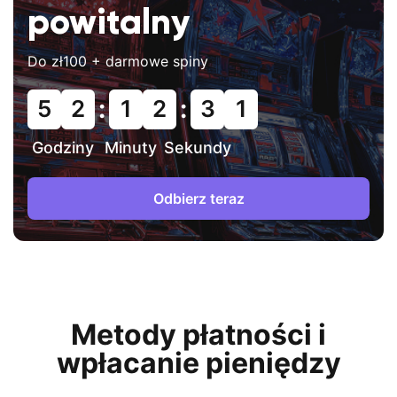
powitalny
Do zł100 + darmowe spiny
:
:
5
2
1
2
2
9
Godziny
Minuty
Sekundy
Odbierz teraz
Metody płatności i
wpłacanie pieniędzy