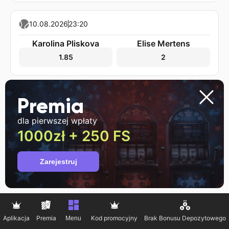
10.08.2026
23:20
Karolina Pliskova
Elise Mertens
1.85
2
10.08.2026
17:40
Premia
New Jersey
Rysuj
New York
dla pierwszej wpłaty
Devils
Islanders
1000zł + 250 FS
2
3.85
3
Zarejestruj
1
2
3
4
Następny
Zobacz więcej
Aplikacja
Premia
Kod promocyjny
Brak Bonusu Depozytowego
Menu