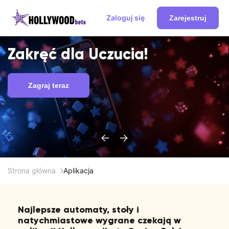
Zaloguj się
Zarejestruj
Zakręć dla Uczucia!
Zagraj teraz
Strona główna
Aplikacja
Najlepsze automaty, stoły i
natychmiastowe wygrane czekają w